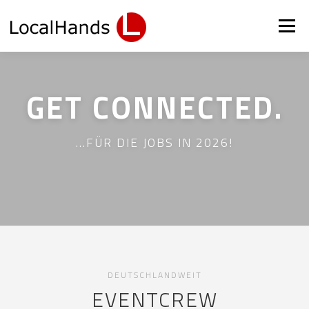
Zum
Inhalt
Menü
springen
JOBS
PERSONAL
AKTUELLES
KONTAKT
GET CONNECTED.
SCHULUNG
LOGIN
…FÜR DIE JOBS IN 2026!
DEUTSCHLANDWEIT
EVENTCREW