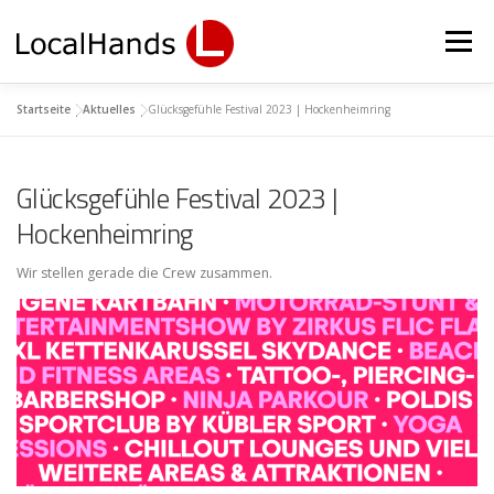
Zum
Inhalt
Menü
springen
Startseite
|
Aktuelles
|
Glücksgefühle Festival 2023 | Hockenheimring
JOBS
PERSONAL
AKTUELLES
KONTAKT
Glücksgefühle Festival 2023 |
SCHULUNG
LOGIN
Hockenheimring
Wir stellen gerade die Crew zusammen.